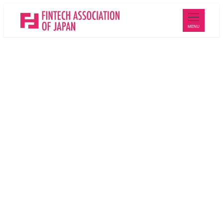
メ
イ
MENU
ン
コ
ン
テ
ン
Members
ツ
へ
移
動
法人会員