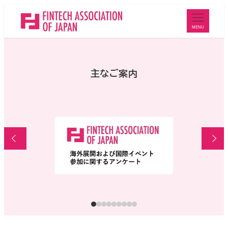
メ
イ
MENU
ン
コ
ン
主なご案内
テ
ン
ツ
へ
移
動