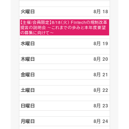
火曜日
8月 18
火
【主催/会員限定】8/18（火） Fintechの規制改革
曜
提言の説明会 ～これまでの歩みと本年度要望
日,
の募集に向けて～
8
月
水曜日
8月 19
18th
2026
木曜日
8月 20
金曜日
8月 21
土曜日
8月 22
日曜日
8月 23
月曜日
8月 24