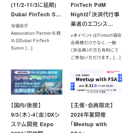
(11/2-11/3に延期)
FinTech PdM
Dubai FinTech S…
Night2「決済代行事
業者のエコシス…
当協会が
Association Partnerを務
※本イベントはFintech協会
めるDubai FinTech
会員様だけでなく、一般
Summ […]
（非会員）の方も有料にて
ご参加いただけます。 […]
【国内/後援】
【主催・会員限定】
9/3（木）-4（金）DXシ
2026年夏開催
ステム開発 Expo
「Meetup with