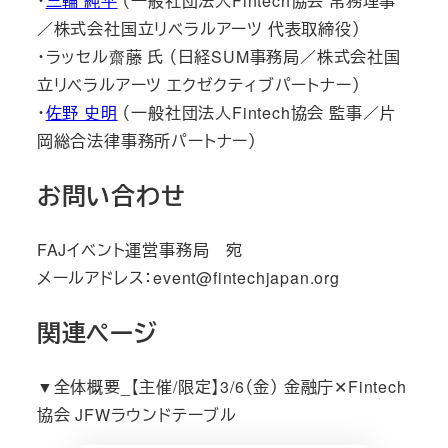
・
三輪 純平
（一般社団法人Fintech協会 常務理事
／株式会社国立リベラルアーツ 代表取締役）
・ラッセル齋藤 氏 （日経SUM事務局／株式会社国
立リベラルアーツ エクゼクティブパートナー）
・
佐野 史明
（一般社団法人Fintech協会 監事／片
岡総合法律事務所パートナー）
お問い合わせ
FAJイベント運営事務局 宛
メールアドレス：event@fintechjapan.org
関連ページ
▼全体概要_【主催/限定】3/6（金） 金融庁✕Fintech
協会 JFWラウンドテーブル