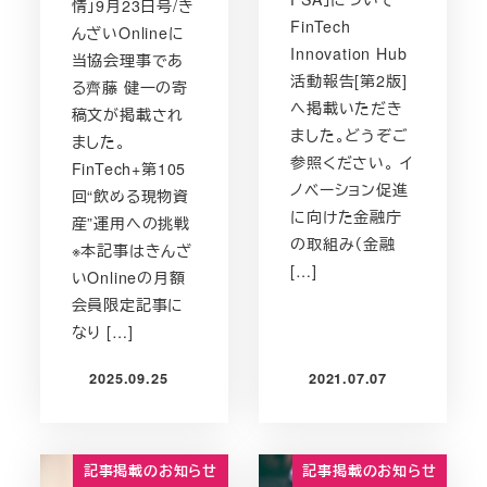
情」9月23日号/き
FinTech
んざいOnlineに
Innovation Hub
当協会理事であ
活動報告[第2版]
る齊藤 健一の寄
へ掲載いただき
稿文が掲載され
ました。どうぞご
ました。
参照ください。 イ
FinTech+第105
ノベーション促進
回“飲める現物資
に向けた金融庁
産”運用への挑戦
の取組み（金融
※本記事はきんざ
[…]
いOnlineの月額
会員限定記事に
なり […]
2025.09.25
2021.07.07
投稿日
投稿日
記事掲載のお知らせ
記事掲載のお知らせ