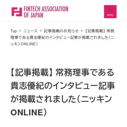
メ
イ
MENU
ン
コ
Top
ニュース
記事掲載のお知らせ
【記事掲載】 常務
ン
理事である貴志優紀のインタビュー記事が掲載されました（ニ
ッキンONLINE）
テ
ン
ツ
【記事掲載】 常務理事である
へ
移
貴志優紀のインタビュー記事
動
が掲載されました（ニッキン
ONLINE）