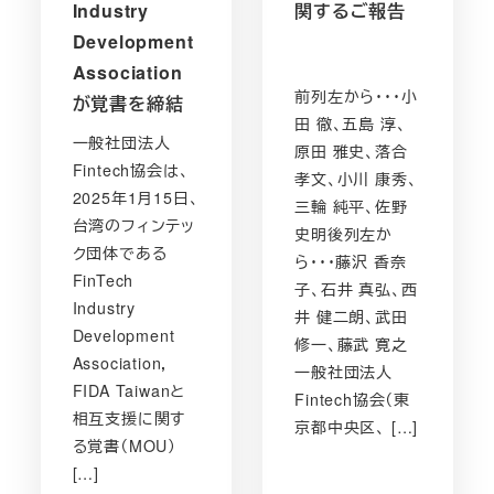
Industry
関するご報告
Development
Association
前列左から・・・小
が覚書を締結
田 徹、五島 淳、
一般社団法人
原田 雅史、落合
Fintech協会は、
孝文、小川 康秀、
2025年1月15日、
三輪 純平、佐野
台湾のフィンテッ
史明後列左か
ク団体である
ら・・・藤沢 香奈
FinTech
子、石井 真弘、西
Industry
井 健二朗、武田
Development
修一、藤武 寛之
Association，
一般社団法人
FIDA Taiwanと
Fintech協会（東
相互支援に関す
京都中央区、 […]
る覚書（MOU）
[…]