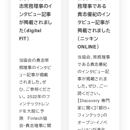
志常務理事のイ
務理事である
ンタビュー記事
貴志優紀のイン
が掲載されまし
タビュー記事が
た（digital
掲載されました
FIT）
（ニッキン
ONLINE）
当協会、常務理事
当協会の貴志常
である貴志優紀
務理事のインタビ
のインタビュー記
ュー記事が掲載
事が掲載されま
されました。ぜ
した。ぜひ、ご一
ひ、ご参照くださ
読ください。
い。 2022年のフ
【Discovery 専門
ィンテックトレン
家に聞く】「銀行×
ドを大胆に予
フィンテック」の
測 Fintech協
オープン・イノベ
会・貴志理事に聞
ーションが進化