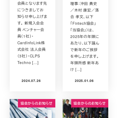
会員となります先
理事：沖田 貴史
につきましてお
／木村 康宏／落
知らせ申し上げま
合 孝文、以下
す。 新規入会会
「Fintech協会」
員 ベンチャー会
「当協会」）は、
員（1社）・
2025年の年頭に
CardInfoLink株
あたり、以下謹ん
式会社 法人会員
で新年のご挨拶
（3社）・CLPS
を申し上げます。
Techno […]
年頭所感 新年あ
け […]
2024.07.26
2025.01.06
投稿日
投稿日
協会からのお知らせ
協会からのお知らせ