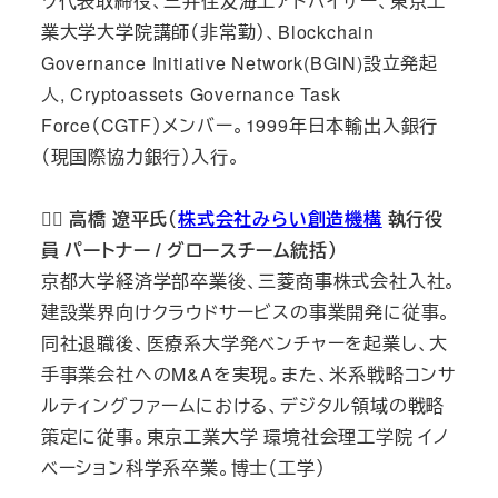
ツ代表取締役、三井住友海上アドバイザー、東京工
業大学大学院講師（非常勤）、Blockchain
Governance Initiative Network(BGIN)設立発起
人, Cryptoassets Governance Task
Force（CGTF）メンバー。1999年日本輸出入銀行
（現国際協力銀行）入行。
🙋‍♂️ 高橋 遼平氏（
株式会社みらい創造機構
執行役
員 パートナー / グロースチーム統括）
京都大学経済学部卒業後、三菱商事株式会社入社。
建設業界向けクラウドサービスの事業開発に従事。
同社退職後、医療系大学発ベンチャーを起業し、大
手事業会社へのM&Aを実現。また、米系戦略コンサ
ルティングファームにおける、デジタル領域の戦略
策定に従事。東京工業大学 環境社会理工学院 イノ
ベーション科学系卒業。博士（工学）