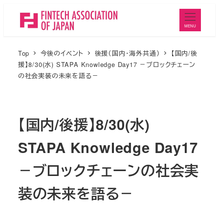
メ
イ
MENU
ン
コ
Top
今後のイベント
後援（国内・海外共通）
【国内/後
ン
援】8/30(水) STAPA Knowledge Day17 －ブロックチェーン
の社会実装の未来を語る－
テ
ン
ツ
【国内/後援】8/30(水)
へ
移
STAPA Knowledge Day17
動
－ブロックチェーンの社会実
装の未来を語る－