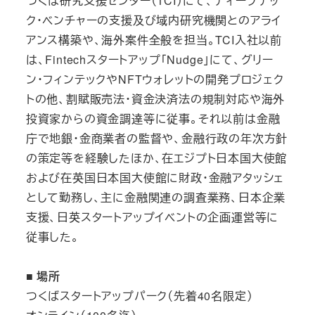
つくば研究支援センター（TCI）にて、ディープテッ
ク・ベンチャーの支援及び域内研究機関とのアライ
アンス構築や、海外案件全般を担当。TCI入社以前
は、Fintechスタートアップ「Nudge」にて、グリー
ン・フィンテックやNFTウォレットの開発プロジェク
トの他、割賦販売法・資金決済法の規制対応や海外
投資家からの資金調達等に従事。それ以前は金融
庁で地銀・金商業者の監督や、金融行政の年次方針
の策定等を経験したほか、在エジプト日本国大使館
および在英国日本国大使館に財政・金融アタッシェ
として勤務し、主に金融関連の調査業務、日本企業
支援、日英スタートアップイベントの企画運営等に
従事した。
■ 場所
つくばスタートアップパーク（先着40名限定）