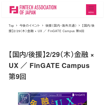
メ
イ
MENU
ン
コ
Top
今後のイベント
後援（国内・海外共通）
【国内/後
ン
援】2/29（木）金融 × UX ／ FinGATE Campus 第9回
テ
ン
ツ
【国内/後援】2/29（木）金融 ×
へ
UX ／ FinGATE Campus
移
動
第9回