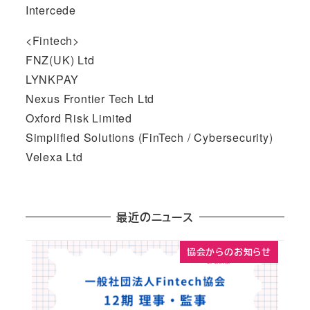
Intercede
<Fintech>
FNZ(UK) Ltd
LYNKPAY
Nexus Frontier Tech Ltd
Oxford Risk Limited
Simplified Solutions (FinTech / Cybersecurity)
Velexa Ltd
最近のニュース
協会からのお知らせ