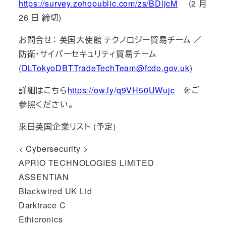
https://survey.zohopublic.com/zs/BDljcM
(2 月
26 日 締切)
お問合せ： 英国大使館 テクノロジー貿易チーム ／
防衛・サイバーセキュリティ貿易チーム
(
DLTokyoDBTTradeTechTeam@fcdo.gov.uk
)
詳細はこちら
https://ow.ly/q9VH50UWujc
をご
参照ください。
来日英国企業リスト (予定)
< Cybersecurity >
APRIO TECHNOLOGIES LIMITED
ASSENTIAN
Blackwired UK Ltd
Darktrace C
Ethicronics