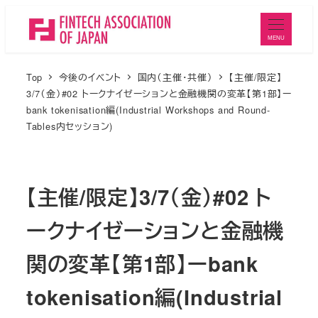
メ
イ
MENU
ン
コ
Top
今後のイベント
国内（主催・共催）
【主催/限定】
ン
3/7（金）#02 トークナイゼーションと金融機関の変革【第1部】ー
bank tokenisation編(Industrial Workshops and Round-
テ
Tables内セッション)
ン
ツ
へ
【主催/限定】3/7（金）#02 ト
移
動
ークナイゼーションと金融機
関の変革【第1部】ーbank
tokenisation編(Industrial