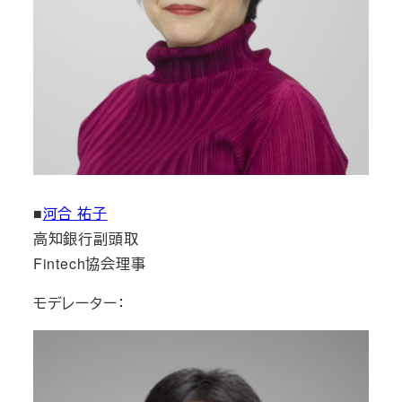
■
河合 祐子
高知銀行副頭取
Fintech協会理事
モデレーター：