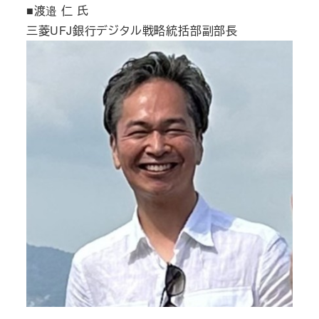
■渡邉 仁 氏
三菱UFJ銀行デジタル戦略統括部副部長