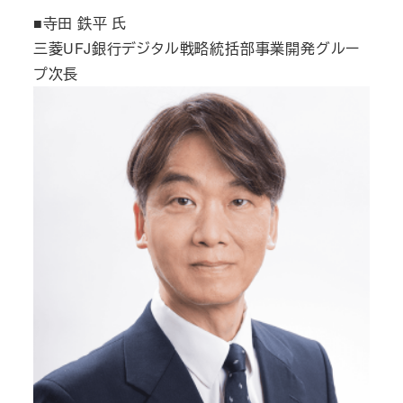
■寺田 鉄平 氏
三菱UFJ銀行デジタル戦略統括部事業開発グルー
プ次長