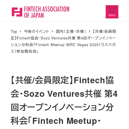
メ
イ
MENU
ン
コ
Top
今後のイベント
国内（主催・共催）
【共催/会員限
ン
定】Fintech協会・Sozo Ventures共催 第4回オープンイノベー
ション分科会「Fintech Meetup・MRC Vegas 2025（ラスベガ
テ
ス）参加報告会」
ン
ツ
へ
【共催/会員限定】Fintech協
移
動
会・Sozo Ventures共催 第4
回オープンイノベーション分
科会「Fintech Meetup・