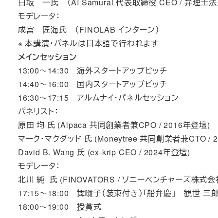
白坂 一氏 （AI Samurai 代表取締役 CEO / 弁理士
モデレータ：
成宮 匠海氏 （FINOLAB インターン）
※ 本講演・パネルは日本語で行われます
メインセッション
13:00～14:30 海外スタートアップピッチ
14:40～16:00 国内スタートアップピッチ
16:30～17:15 アルムナイ・パネルセッション
パネリスト：
原田 均 氏 (Alpaca 共同創業者兼CPO / 2016年登壇)
マーク・マクダッド 氏 (Moneytree 共同創業者兼CTO / 
David B. Wang 氏 (ex-krip CEO / 2024年登壇)
モデレータ：
北川 純 氏 (FINOVATORS / ソニーベンチャーズ株式会社 Man
17:15～18:00 舞囃子（装束付き）「船弁慶」 観世 三
18:00～19:00 授賞式