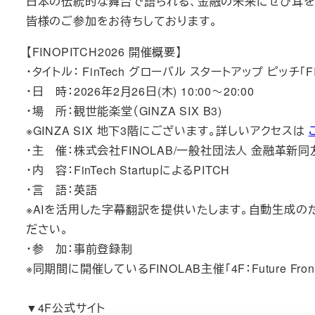
日本の伝統的な舞台で語られる、金融の未来にぜひ耳を
皆様のご参加をお待ちしております。
【FINOPITCH2026 開催概要】
・タイトル： FinTech グローバル スタートアップ ピッチ「FIN
・日 時：2026年2月26日(木) 10:00～20:00
・場 所：観世能楽堂（GINZA SIX B3)
※GINZA SIX 地下3階にございます。詳しいアクセスは
・主 催：株式会社FINOLAB/一般社団法人 金融革新同友会
・内 容：FinTech StartupによるPITCH
・言 語：英語
※AIを活用した字幕翻訳を提供いたします。自動生成
ださい。
・参 加：事前登録制
※同期間に開催しているFINOLAB主催「4F：Future Fronti
▼4F公式サイト