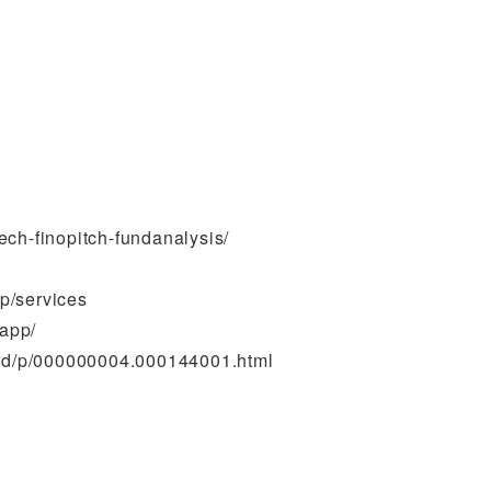
h-finopitch-fundanalysis/
/services
app/
/p/000000004.000144001.html