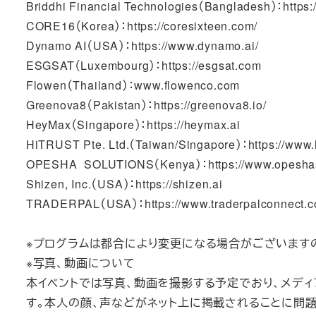
Briddhi Financial Technologies（Bangladesh）：https://
CORE16（Korea）：https://coresixteen.com/
Dynamo AI（USA）：https://www.dynamo.ai/
ESGSAT（Luxembourg）：https://esgsat.com
Flowen（Thailand）：www.flowenco.com
Greenova8（Pakistan）：https://greenova8.io/
HeyMax（Singapore）：https://heymax.ai
HiTRUST Pte. Ltd.（Taiwan/Singapore）：https://www.
OPESHA SOLUTIONS（Kenya）：https://www.opeshaso
Shizen, Inc.（USA）：https://shizen.ai
TRADERPAL（USA）：https://www.traderpalconnect.c
※プログラムは都合により変更になる場合がございます
※写真、動画について
本イベントでは写真、動画を撮影する予定でおり、メディア
す。本人の顔、声などがネット上に掲載されることに問