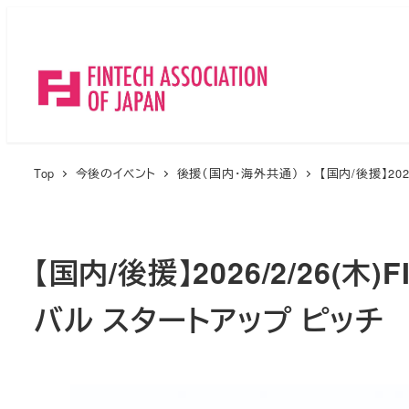
メ
イ
ン
コ
ン
テ
ン
Top
今後のイベント
後援（国内・海外共通）
【国内/後援】2026
ツ
へ
移
【国内/後援】2026/2/26(木)FI
動
バル スタートアップ ピッチ