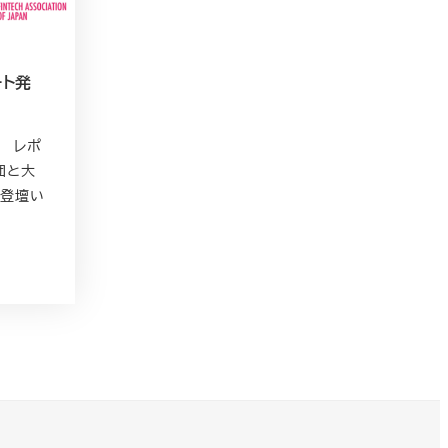
ート発
ク レポ
団と大
が登壇い