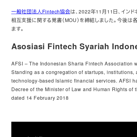
一般社団法人Fintech協会
は、2022年11月11日、イ
相互支援に関する覚書（MOU）を締結しました。今後は
ます。
Asosiasi Fintech Syariah In
AFSI – The Indonesian Sharia Fintech Association wa
Standing as a congregation of startups, institution
technology-based Islamic financial services. AFSI ha
Decree of the Minister of Law and Human Rights of
dated 14 February 2018