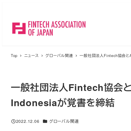
メ
イ
ン
コ
ン
テ
ン
Top
ニュース
グローバル関連
一般社団法人Fintech協会とAsos
ツ
へ
移
一般社団法人Fintech協会とAsos
動
Indonesiaが覚書を締結
ニュースカテゴリ
2022.12.06
グローバル関連
投稿日