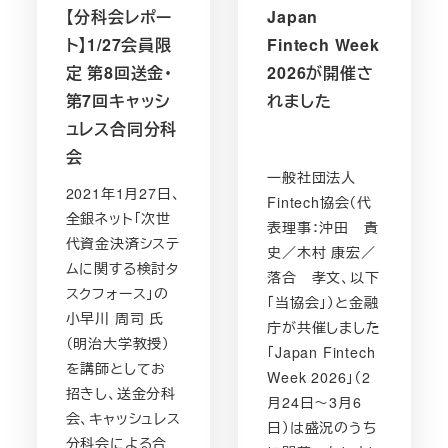
【分科会レポー
Japan
ト】1/27会員限
Fintech Week
定 第8回送金・
2026が開催さ
第7回キャッシ
れました
ュレス合同分科
会
一般社団法人
2021年1月27日、
Fintech協会（代
全銀ネット「次世
表理事：沖田 貴
代資金決済システ
史／木村 康宏／
ムに関する検討タ
落合 孝文、以下
スクフォース」の
「当協会」）と金融
小早川 周司 氏
庁が共催しました
（明治大学教授）
「Japan Fintech
を講師としてお
Week 2026」（2
招きし、送金分科
月24日～3月6
会、キャッシュレス
日）は盛況のうち
分科会による合