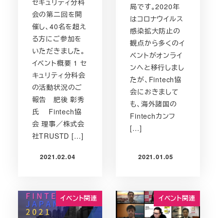
セキュリティ分科
局です。2020年
会の第二回を開
はコロナウイルス
催し、40名を超え
感染拡大防止の
る方にご参加を
観点から多くのイ
いただきました。
ベントがオンライ
イベント概要 1 セ
ンへと移行しまし
キュリティ分科会
たが、Fintech協
の活動状況のご
会におきまして
報告 肥後 彰秀
も、海外諸国の
氏 Fintech協
Fintechカンフ
会 理事／株式会
[…]
社TRUSTD […]
2021.02.04
2021.01.05
投稿日
投稿日
イベント関連
イベント関連