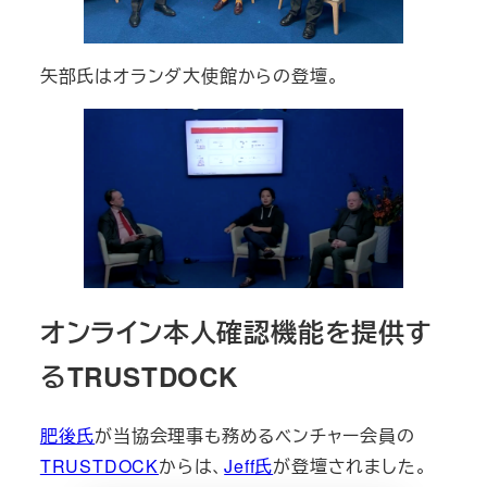
矢部氏はオランダ大使館からの登壇。
オンライン本人確認機能を提供す
るTRUSTDOCK
肥後氏
が当協会理事も務めるベンチャー会員の
TRUSTDOCK
からは、
Jeff氏
が登壇されました。