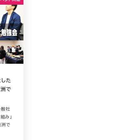
とした
重洲で
、一般社
り組み」
重洲で