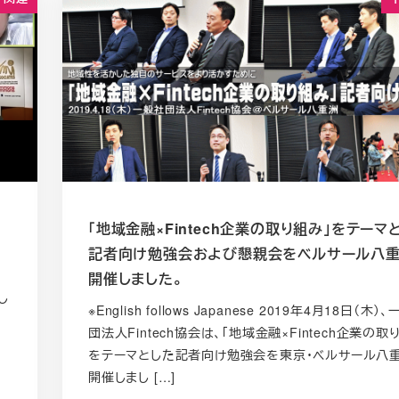
「地域金融×Fintech企業の取り組み」をテーマ
記者向け勉強会および懇親会をベルサール八
開催しました。
し
※English follows Japanese 2019年4月18日（木）
桜
団法人Fintech協会は、「地域金融×Fintech企業の取
ト
をテーマとした記者向け勉強会を東京・ベルサール八
開催しまし […]